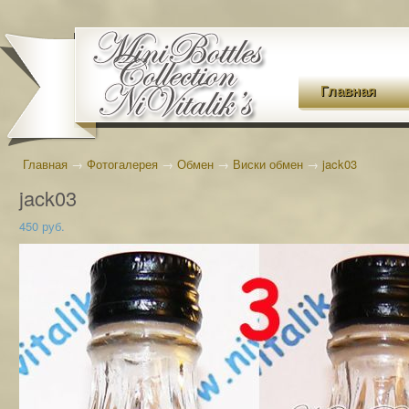
Главная
Главная
→
Фотогалерея
→
Обмен
→
Виски обмен
→
jack03
jack03
450 руб.