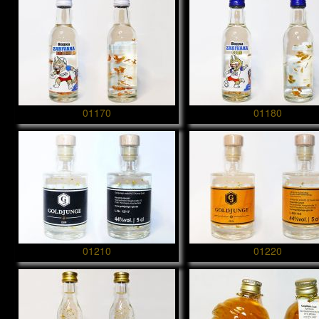
01170
01180
01210
01220