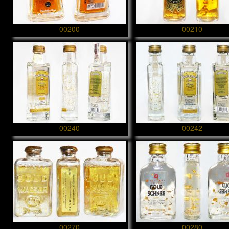
00200
00210
00240
00242
00270
00280