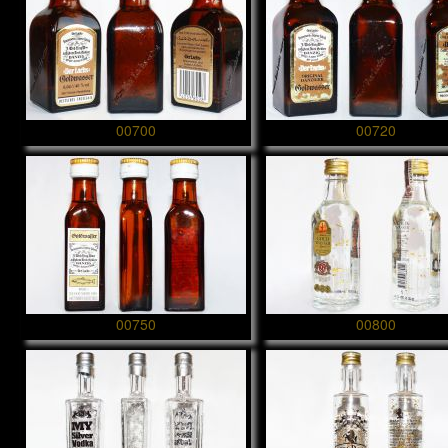
00700
00720
00750
00800