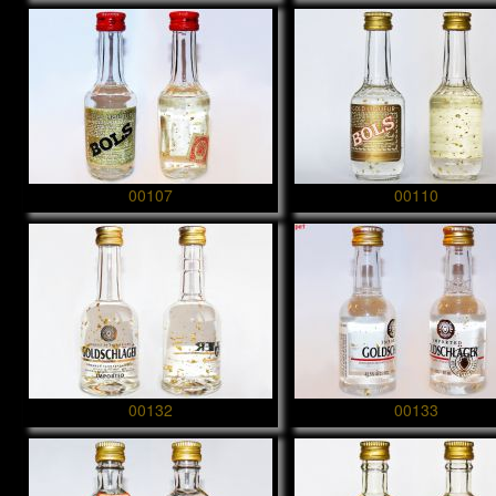
00107
00110
00132
00133