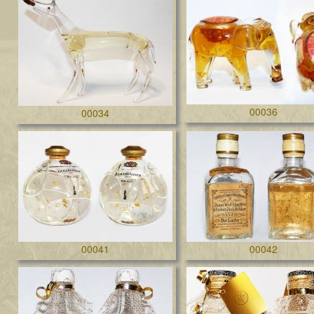
00036
00034
00041
00042