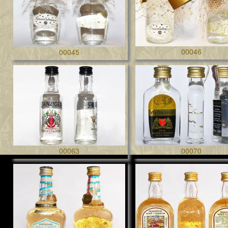
00046
00045
00063
00070