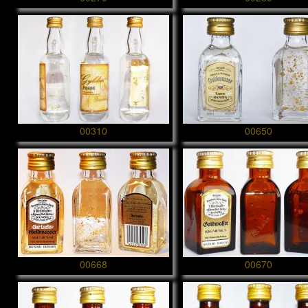
00310
00650
00668
00670