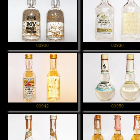
00920
00930
00942
00950