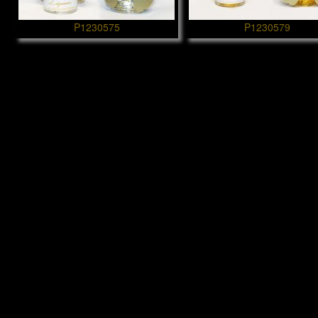
P1230575
P1230579