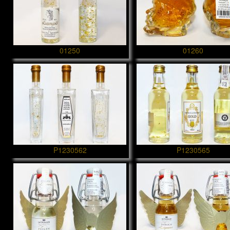
01250
01260
P1230562
P1230565