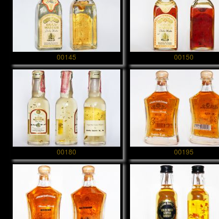
00145
00150
00180
00195