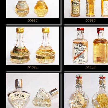
00980
00990
01020
01030