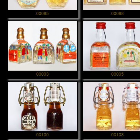
00085
00088
00093
00095
00100
00103