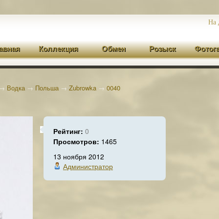
На 
авная
Коллекция
Обмен
Розыск
Фотог
→
Водка
→
Польша
→
Zubrowka
→
0040
Рейтинг:
0
Просмотров:
1465
13 ноября 2012
Администратор