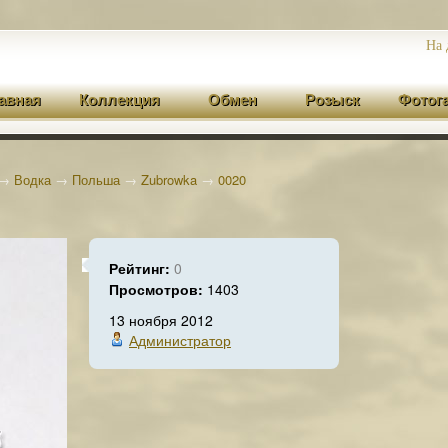
На 
авная
Коллекция
Обмен
Розыск
Фотог
→
Водка
→
Польша
→
Zubrowka
→
0020
Рейтинг:
0
Просмотров:
1403
13 ноября 2012
Администратор