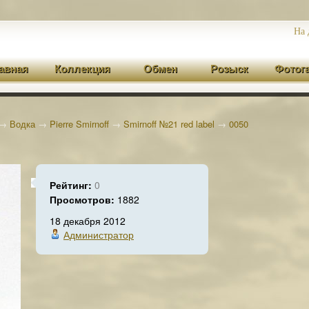
На 
авная
Коллекция
Обмен
Розыск
Фотог
→
Водка
→
Pierre Smirnoff
→
Smirnoff №21 red label
→
0050
Рейтинг:
0
Просмотров:
1882
18 декабря 2012
Администратор