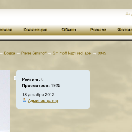
На 
авная
Коллекция
Обмен
Розыск
Фотог
→
Водка
→
Pierre Smirnoff
→
Smirnoff №21 red label
→
0045
Рейтинг:
0
Просмотров:
1925
18 декабря 2012
Администратор