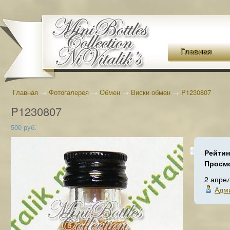
Главная
Главная
→
Фотогалерея
→
Обмен
→
Виски обмен
→
P1230807
P1230807
500 руб.
Рейтин
Просм
2 апре
Адм