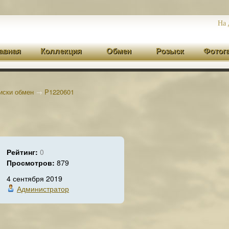
На 
авная
Коллекция
Обмен
Розыск
Фотог
иски обмен
→
P1220601
Рейтинг:
0
Просмотров:
879
4 сентября 2019
Администратор