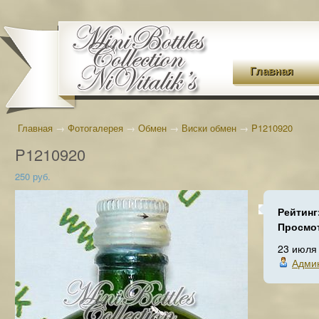
Главная
Главная
→
Фотогалерея
→
Обмен
→
Виски обмен
→
P1210920
P1210920
250 руб.
Рейтинг
Просмо
23 июля
Адми