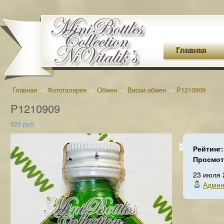
Главная
Главная
→
Фотогалерея
→
Обмен
→
Виски обмен
→
P1210909
P1210909
520 руб.
Рейтинг
Просмо
23 июля 
Админ