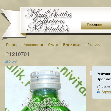
Главная
Главная
→
Фотогалерея
→
Обмен
→
Виски обмен
→
P1210701
P1210701
280 руб.
Рейтинг
Просмо
19 июля
Адми