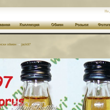
На 
авная
Коллекция
Обмен
Розыск
Фотог
иски обмен
→
jack97