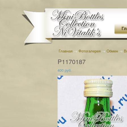
Гл
Главная
→
Фотогалерея
→
Обмен
→
В
P1170187
400 руб.