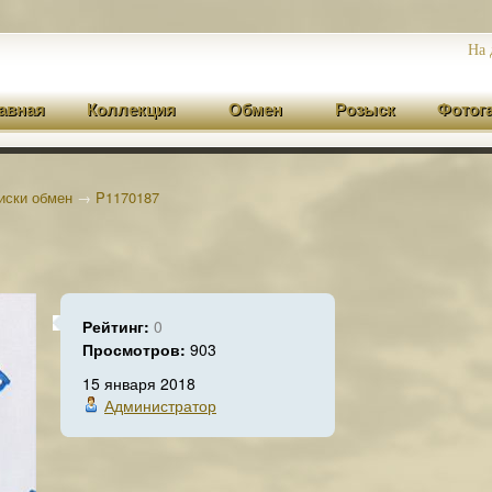
На 
авная
Коллекция
Обмен
Розыск
Фотог
иски обмен
→
P1170187
Рейтинг:
0
Просмотров:
903
15 января 2018
Администратор