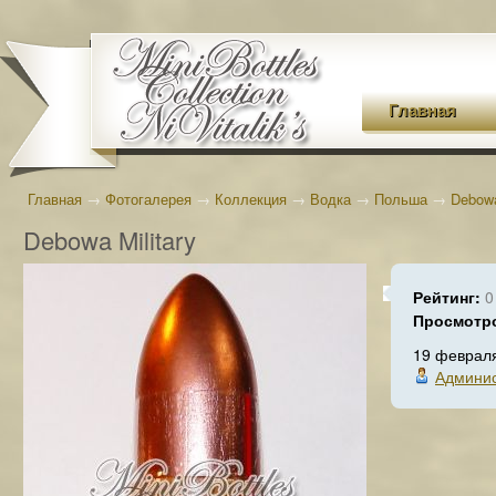
Главная
Главная
→
Фотогалерея
→
Коллекция
→
Водка
→
Польша
→
Debow
Debowa Military
Рейтинг:
0
Просмотр
19 феврал
Админис